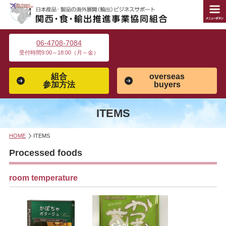
06-4708-7084
受付時間9:00～18:00（月～金）
組合
overseas
参加方法
buyers
ITEMS
HOME
ITEMS
Processed foods
room temperature