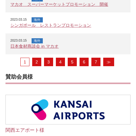
マカオ スーパーマーケットプロモーション 開催
2023.03.15
海外
シンガポール レストランプロモーション
2023.03.15
海外
日本食材商談会 in マカオ
1
2
3
4
5
6
7
≫
賛助会員様
関西エアポート様