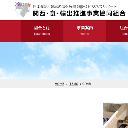
組合とは
事業案内
組合
japan foods
works
abou
HOME
ITEMS
CRAB