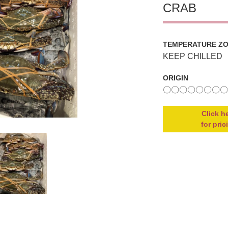
CRAB
TEMPERATURE Z
KEEP CHILLED
ORIGIN
〇〇〇〇〇〇〇〇
Click h
for pric