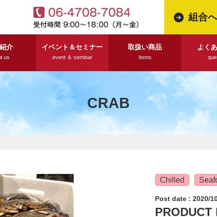
組合
紹介
イベント＆セミナー
取扱い商品
よく
t us
event ＆ seminar
Items
que
CRAB
Chilled
Seaf
Post date : 2020/1
PRODUCT