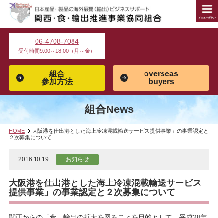
06-4708-7084
受付時間9:00～18:00（月～金）
組合
overseas
参加方法
buyers
組合News
HOME
大阪港を仕出港とした海上冷凍混載輸送サービス提供事業」の事業認定と
２次募集について
2016.10.19
お知らせ
大阪港を仕出港とした海上冷凍混載輸送サービス
提供事業」の事業認定と２次募集について
関西からの「食」輸出の拡大を図ることを目的として、平成28年