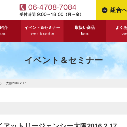
組合
紹介
イベント＆セミナー
取扱い商品
よく
t us
event ＆ seminar
Items
que
イベント＆セミナー
阪2016.2.17
アットリージェンシー大阪2016.2.17