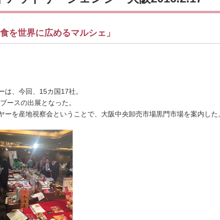
の食を世界に広めるマルシェ」
は、今回、15カ国17社。
3ブースの出展となった。
バイヤーを産地視察会ということで、大阪中央卸売市場黒門市場を案内した