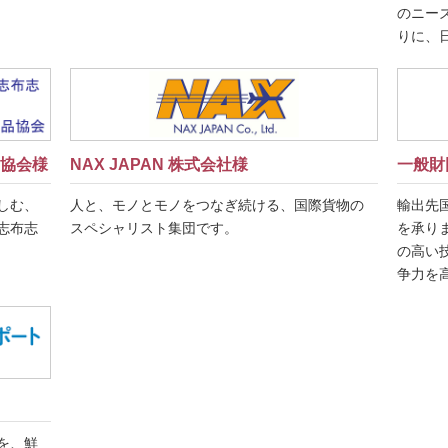
のニー
りに、
一般財
協会様
NAX JAPAN 株式会社様
輸出先
しむ、
人と、モノとモノをつなぎ続ける、国際貨物の
を承り
志布志
スペシャリスト集団です。
の高い
争力を
を、鮮