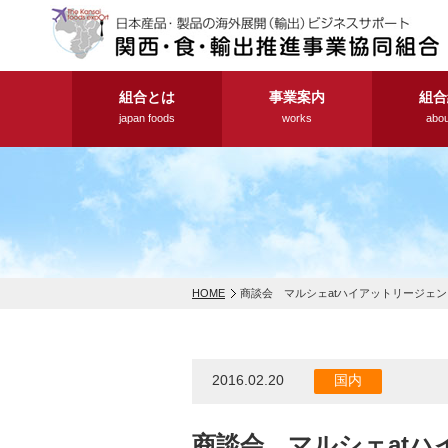
組合とは
事業案内
組合
japan foods
works
abou
HOME
商談会 マルシェatハイアットリージェンシー大
2016.02.20
国内
商談会 マルシェatハイ